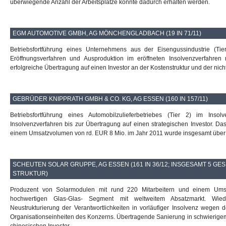
überwiegende Anzahl der Arbeitsplätze konnte dadurch erhalten werden.
EGM AUTOMOTIVE GMBH, AG MÖNCHENGLADBACH (19 IN 71/11)
Betriebsfortführung eines Unternehmens aus der Eisengussindustrie (
Eröffnungsverfahren und Ausproduktion im eröffneten Insolvenzverfahren 
erfolgreiche Übertragung auf einen Investor an der Kostenstruktur und der nich
GEBRÜDER KNIPPRATH GMBH & CO. KG, AG ESSEN (160 IN 157/11)
Betriebsfortführung eines Automobilzulieferbetriebes (Tier 2) im Insol
Insolvenzverfahren bis zur Übertragung auf einen strategischen Investor. D
einem Umsatzvolumen von rd. EUR 8 Mio. im Jahr 2011 wurde insgesamt über e
SCHEUTEN SOLAR GRUPPE, AG ESSEN (161 IN 36/12; INSGESAMT 5 G
STRUKTUR)
Produzent von Solarmodulen mit rund 220 Mitarbeitern und einem Umsat
hochwertigen Glas-Glas- Segment mit weltweitem Absatzmarkt. Wied
Neustrukturierung der Verantwortlichkeiten in vorläufiger Insolvenz wegen
Organisationseinheiten des Konzerns. Übertragende Sanierung in schwierigem