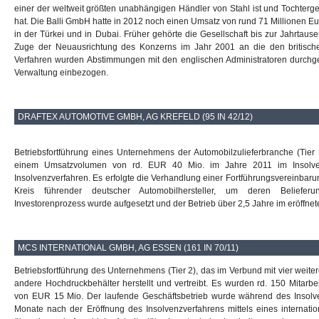
einer der weltweit größten unabhängigen Händler von Stahl ist und Tochterg
hat. Die Balli GmbH hatte in 2012 noch einen Umsatz von rund 71 Millionen Eu
in der Türkei und in Dubai. Früher gehörte die Gesellschaft bis zur Jahrt
Zuge der Neuausrichtung des Konzerns im Jahr 2001 an die den britischen
Verfahren wurden Abstimmungen mit den englischen Administratoren durchgef
Verwaltung einbezogen.
DRAFTEX AUTOMOTIVE GMBH, AG KREFELD (95 IN 42/12)
Betriebsfortführung eines Unternehmens der Automobilzulieferbranche (Tier 1
einem Umsatzvolumen von rd. EUR 40 Mio. im Jahre 2011 im Insolvenz
Insolvenzverfahren. Es erfolgte die Verhandlung einer Fortführungsvereinb
Kreis führender deutscher Automobilhersteller, um deren Belieferung
Investorenprozess wurde aufgesetzt und der Betrieb über 2,5 Jahre im eröffnete
MCS INTERNATIONAL GMBH, AG ESSEN (161 IN 70/11)
Betriebsfortführung des Unternehmens (Tier 2), das im Verbund mit vier weit
andere Hochdruckbehälter herstellt und vertreibt. Es wurden rd. 150 Mitarb
von EUR 15 Mio. Der laufende Geschäftsbetrieb wurde während des Insolvenz
Monate nach der Eröffnung des Insolvenzverfahrens mittels eines internati