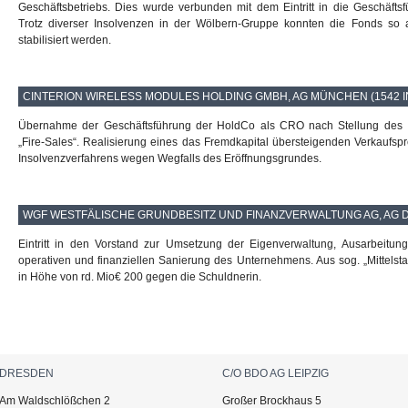
Geschäftsbetriebs. Dies wurde verbunden mit dem Eintritt in die Geschäft
Trotz diverser Insolvenzen in der Wölbern-Gruppe konnten die Fonds so 
stabilisiert werden.
CINTERION WIRELESS MODULES HOLDING GMBH, AG MÜNCHEN (1542 IN
Übernahme der Geschäftsführung der HoldCo als CRO nach Stellung des 
„Fire-Sales“. Realisierung eines das Fremdkapital übersteigenden Verkaufs
Insolvenzverfahrens wegen Wegfalls des Eröffnungsgrundes.
WGF WESTFÄLISCHE GRUNDBESITZ UND FINANZVERWALTUNG AG, AG DÜ
Eintritt in den Vorstand zur Umsetzung der Eigenverwaltung, Ausarbeitun
operativen und finanziellen Sanierung des Unternehmens. Aus sog. „Mittelsta
in Höhe von rd. Mio€ 200 gegen die Schuldnerin.
DRESDEN
C/O BDO AG LEIPZIG
Am Waldschlößchen 2
Großer Brockhaus 5