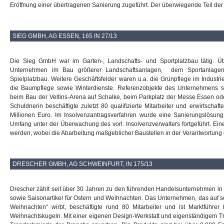
Eröffnung einer übertragenen Sanierung zugeführt. Der überwiegende Teil der 
SIEG GMBH, AG ESSEN, 165 IN 27/13
Die Sieg GmbH war im Garten-, Landschafts- und Sportplatzbau tätig. 
Unternehmen im Bau größerer Landschaftsanlagen, dem Sportanlag
Spielplatzbau. Weitere Geschäftsfelder waren u.a. die Grünpflege im Indust
die Baumpflege sowie Winterdienste. Referenzobjekte des Unternehmens s
beim Bau der Veltins-Arena auf Schalke, beim Parkplatz der Messe Essen od
Schuldnerin beschäftigte zuletzt 80 qualifizierte Mitarbeiter und erwirtschaf
Millionen Euro. Im Insolvenzantragsverfahren wurde eine Sanierungslösung 
Umfang unter der Überwachung des vorl. Insolvenzverwalters fortgeführt. Ein
werden, wobei die Abarbeitung maßgeblicher Baustellen in der Verantwortung d
DRESCHER GMBH, AG SCHWEINFURT, IN 175/13
Drescher zählt seit über 30 Jahren zu den führenden Handelsunternehmen in
sowie Saisonartikel für Ostern und Weihnachten. Das Unternehmen, das auf 
Weihnachten“ wirbt, beschäftigte rund 80 Mitarbeiter und ist Marktführ
Weihnachtskugeln. Mit einer eigenen Design-Werkstatt und eigenständigem Tr