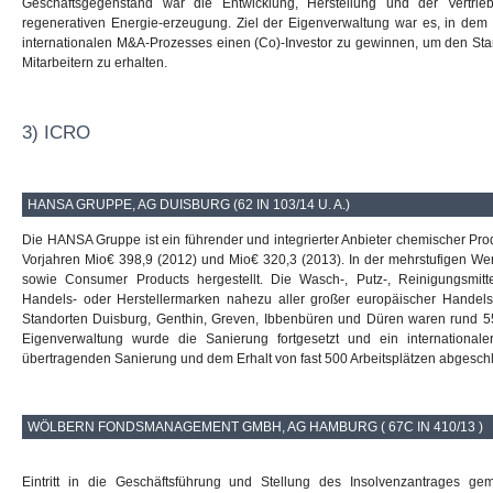
Geschäftsgegenstand war die Entwicklung, Herstellung und der Vertri
regenerativen Energie-erzeugung. Ziel der Eigenverwaltung war es, in dem
internationalen M&A-Prozesses einen (Co)-Investor zu gewinnen, um den Stand
Mitarbeitern zu erhalten.
3) ICRO
HANSA GRUPPE, AG DUISBURG (62 IN 103/14 U. A.)
Die HANSA Gruppe ist ein führender und integrierter Anbieter chemischer Pro
Vorjahren Mio€ 398,9 (2012) und Mio€ 320,3 (2013). In der mehrstufigen W
sowie Consumer Products hergestellt. Die Wasch-, Putz-, Reinigungsmitt
Handels- oder Herstellermarken nahezu aller großer europäischer Handel
Standorten Duisburg, Genthin, Greven, Ibbenbüren und Düren waren rund 55
Eigenverwaltung wurde die Sanierung fortgesetzt und ein internationaler 
übertragenden Sanierung und dem Erhalt von fast 500 Arbeitsplätzen abgeschl
WÖLBERN FONDSMANAGEMENT GMBH, AG HAMBURG ( 67C IN 410/13 )
Eintritt in die Geschäftsführung und Stellung des Insolvenzantrages ge