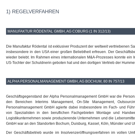
1) REGELVERFAHREN
MANUFAKTUR RÖDENTAL GMBH, AG COBURG (1 IN 312/13)
Die Manufaktur Rödental ist exklusiver Produzent der weltweit vertriebenen 
insbesondere in den USA einer großen Beliebtheit erfreuen. Der Geschäftsb
wieder belebt. Im Rahmen eines internationalen M&A-Prozesses konnte ein I
US-Tochter der Schuldnerin geboten hat und den dortigen Vertrieb der Humme
ALPHA PERSONALMANAGEMENT GMBH, AG BOCHUM, 80 IN 757/13
Geschäftsgegenstand der Alpha Personalmanagement GmbH war die Personalv
den Bereichen Interims Management, On-Site Management, Outsourcing
Personalmanagement GmbH agierte dabei insbesondere im Fach- und Führun
von Spezialisten in den beruflichen Fachgebieten Montage und Handw
Logistikunternehmen sowie produzierende Unternehmen und die Lebensmitt
GmbH war an den Standorten Bochum, Duisburg, Kassel, Köln, Münster und Ul
Der Geschäftsbetrieb wurde im Insolvenzeröffnungsverfahren im vollen Um