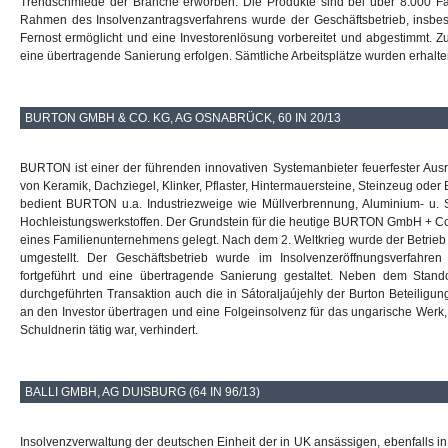
Trendschmiede der Branche erworben. Die Produkte sind bei über 8.000 Fac
Rahmen des Insolvenzantragsverfahrens wurde der Geschäftsbetrieb, insb
Fernost ermöglicht und eine Investorenlösung vorbereitet und abgestimmt. Z
eine übertragende Sanierung erfolgen. Sämtliche Arbeitsplätze wurden erhalte
BURTON GMBH & CO. KG, AG OSNABRÜCK, 60 IN 20/13
BURTON ist einer der führenden innovativen Systemanbieter feuerfester Ausrü
von Keramik, Dachziegel, Klinker, Pflaster, Hintermauersteine, Steinzeug oder B
bedient BURTON u.a. Industriezweige wie Müllverbrennung, Aluminium- u. 
Hochleistungswerkstoffen. Der Grundstein für die heutige BURTON GmbH + Co
eines Familienunternehmens gelegt. Nach dem 2. Weltkrieg wurde der Betrieb 
umgestellt. Der Geschäftsbetrieb wurde im Insolvenzeröffnungsverfahren
fortgeführt und eine übertragende Sanierung gestaltet. Neben dem Stand
durchgeführten Transaktion auch die in Sátoraljaújehly der Burton Beteiligu
an den Investor übertragen und eine Folgeinsolvenz für das ungarische Werk,
Schuldnerin tätig war, verhindert.
BALLI GMBH, AG DUISBURG (64 IN 96/13)
Insolvenzverwaltung der deutschen Einheit der in UK ansässigen, ebenfalls in 