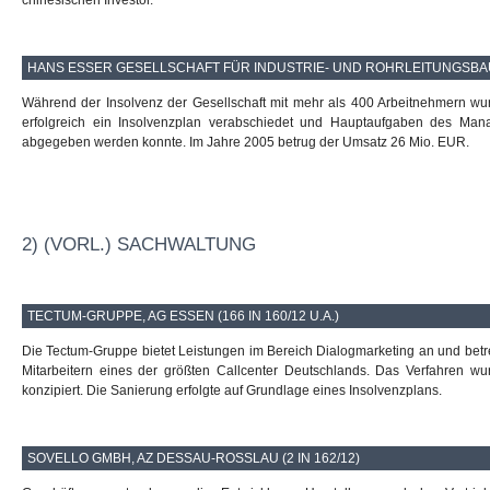
chinesischen Investor.
HANS ESSER GESELLSCHAFT FÜR INDUSTRIE- UND ROHRLEITUNGSBAU M
Während der Insolvenz der Gesellschaft mit mehr als 400 Arbeitnehmern wurde
erfolgreich ein Insolvenzplan verabschiedet und Hauptaufgaben des Mana
abgegeben werden konnte. Im Jahre 2005 betrug der Umsatz 26 Mio. EUR.
2) (VORL.) SACHWALTUNG
TECTUM-GRUPPE, AG ESSEN (166 IN 160/12 U.A.)
Die Tectum-Gruppe bietet Leistungen im Bereich Dialogmarketing an und betre
Mitarbeitern eines der größten Callcenter Deutschlands. Das Verfahren w
konzipiert. Die Sanierung erfolgte auf Grundlage eines Insolvenzplans.
SOVELLO GMBH, AZ DESSAU-ROSSLAU (2 IN 162/12)